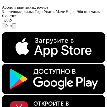
Ассорти запеченных роллов
Запеченные роллы: Тори Унаги, Маме Нори, Эби яки маки,
Яки сяке
1650
₽
0
шт