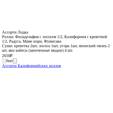
Ассорти Лодка
Роллы: Филадельфия с лососем 1/2, Калифорния с креветкой
1/2, Радуга, Маме нори, Фумисава
Суши: креветка 2шт, лосось 1шт, угорь 1шт, японский омлеь 2
шт, яки кайеси (запеченные мидии) 4 шт.
2650
₽
0
шт
Ассорти Калифорнийских роллов