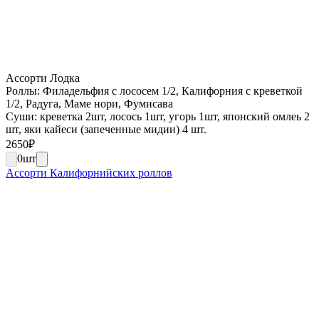
Ассорти Лодка
Роллы: Филадельфия с лососем 1/2, Калифорния с креветкой
1/2, Радуга, Маме нори, Фумисава
Суши: креветка 2шт, лосось 1шт, угорь 1шт, японский омлеь 2
шт, яки кайеси (запеченные мидии) 4 шт.
2650
₽
0
шт
Ассорти Калифорнийских роллов