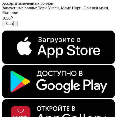
Ассорти запеченных роллов
Запеченные роллы: Тори Унаги, Маме Нори, Эби яки маки,
Яки сяке
1650
₽
0
шт