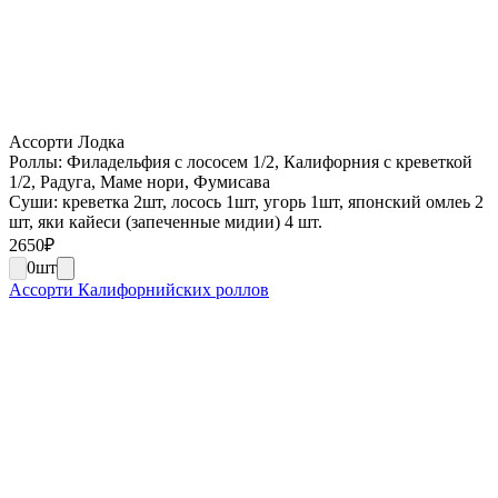
Ассорти Лодка
Роллы: Филадельфия с лососем 1/2, Калифорния с креветкой
1/2, Радуга, Маме нори, Фумисава
Суши: креветка 2шт, лосось 1шт, угорь 1шт, японский омлеь 2
шт, яки кайеси (запеченные мидии) 4 шт.
2650
₽
0
шт
Ассорти Калифорнийских роллов