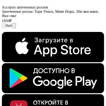
Ассорти запеченных роллов
Запеченные роллы: Тори Унаги, Маме Нори, Эби яки маки,
Яки сяке
1650
₽
0
шт