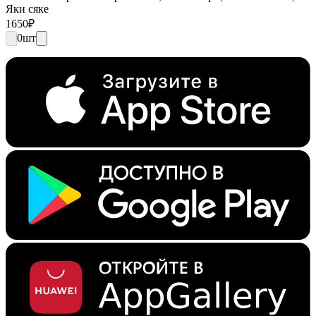
Яки сяке
1650
₽
0
шт