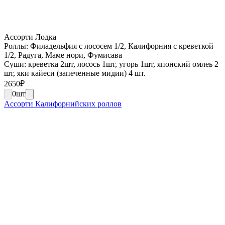
Ассорти Лодка
Роллы: Филадельфия с лососем 1/2, Калифорния с креветкой
1/2, Радуга, Маме нори, Фумисава
Суши: креветка 2шт, лосось 1шт, угорь 1шт, японский омлеь 2
шт, яки кайеси (запеченные мидии) 4 шт.
2650
₽
0
шт
Ассорти Калифорнийских роллов