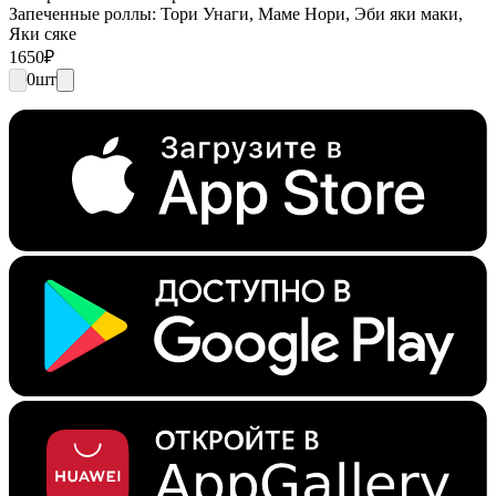
Запеченные роллы: Тори Унаги, Маме Нори, Эби яки маки,
Яки сяке
1650
₽
0
шт