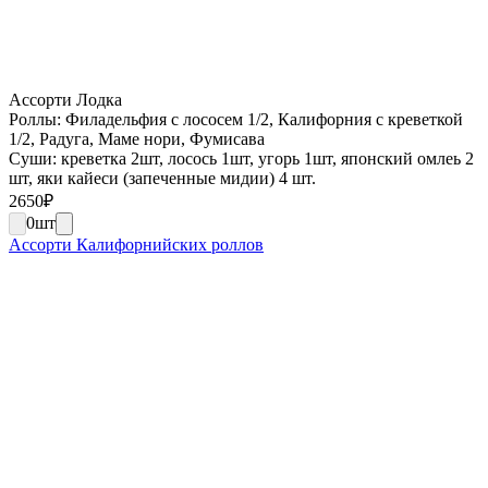
Ассорти Лодка
Роллы: Филадельфия с лососем 1/2, Калифорния с креветкой
1/2, Радуга, Маме нори, Фумисава
Суши: креветка 2шт, лосось 1шт, угорь 1шт, японский омлеь 2
шт, яки кайеси (запеченные мидии) 4 шт.
2650
₽
0
шт
Ассорти Калифорнийских роллов