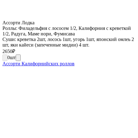
Ассорти Лодка
Роллы: Филадельфия с лососем 1/2, Калифорния с креветкой
1/2, Радуга, Маме нори, Фумисава
Суши: креветка 2шт, лосось 1шт, угорь 1шт, японский омлеь 2
шт, яки кайеси (запеченные мидии) 4 шт.
2650
₽
0
шт
Ассорти Калифорнийских роллов