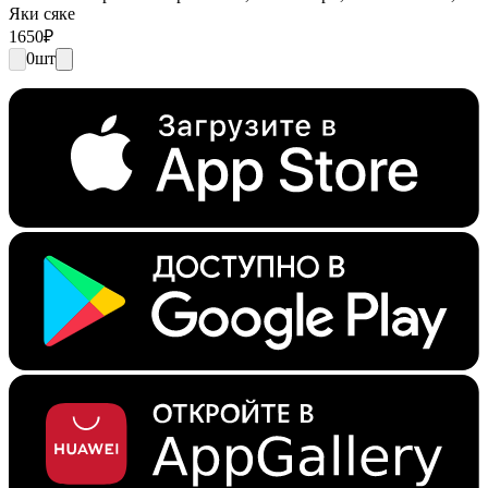
Яки сяке
1650
₽
0
шт