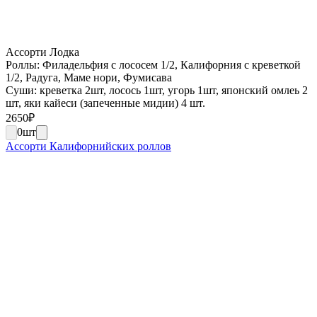
Ассорти Лодка
Роллы: Филадельфия с лососем 1/2, Калифорния с креветкой
1/2, Радуга, Маме нори, Фумисава
Суши: креветка 2шт, лосось 1шт, угорь 1шт, японский омлеь 2
шт, яки кайеси (запеченные мидии) 4 шт.
2650
₽
0
шт
Ассорти Калифорнийских роллов