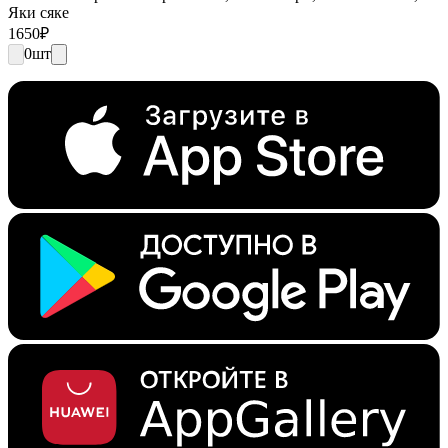
Яки сяке
1650
₽
0
шт