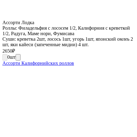
Ассорти Лодка
Роллы: Филадельфия с лососем 1/2, Калифорния с креветкой
1/2, Радуга, Маме нори, Фумисава
Суши: креветка 2шт, лосось 1шт, угорь 1шт, японский омлеь 2
шт, яки кайеси (запеченные мидии) 4 шт.
2650
₽
0
шт
Ассорти Калифорнийских роллов