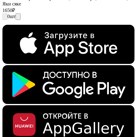
Яки сяке
1650
₽
0
шт