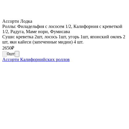
Ассорти Лодка
Роллы: Филадельфия с лососем 1/2, Калифорния с креветкой
1/2, Радуга, Маме нори, Фумисава
Суши: креветка 2шт, лосось 1шт, угорь 1шт, японский омлеь 2
шт, яки кайеси (запеченные мидии) 4 шт.
2650
₽
0
шт
Ассорти Калифорнийских роллов