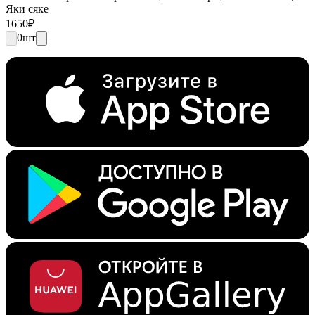
Яки сяке
1650
₽
0
шт