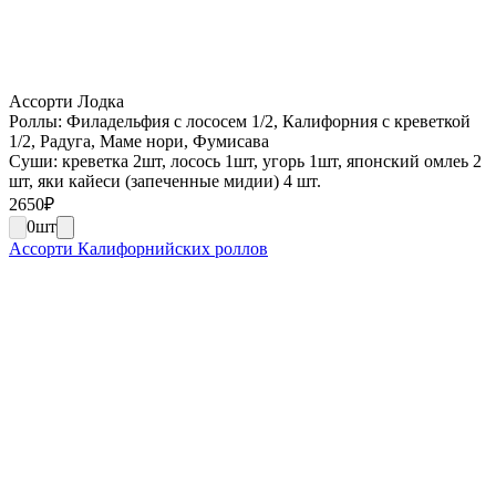
Ассорти Лодка
Роллы: Филадельфия с лососем 1/2, Калифорния с креветкой
1/2, Радуга, Маме нори, Фумисава
Суши: креветка 2шт, лосось 1шт, угорь 1шт, японский омлеь 2
шт, яки кайеси (запеченные мидии) 4 шт.
2650
₽
0
шт
Ассорти Калифорнийских роллов