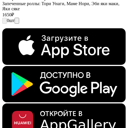
Запеченные роллы: Тори Унаги, Маме Нори, Эби яки маки,
Яки сяке
1650
₽
0
шт